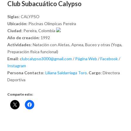
Club Subacuático Calypso
Siglas
: CALYPSO
Ubicación
: Piscinas Olímpicas Pereira
Ciudad
: Pereira, Colombia
Año de creación
: 1992
Actividades
: Natación con Aletas, Apnea, Buceo y otras (Yoga,
Preparación física funcional)
Email
: c
lubcalypso3000@gmail.com
/
Página Web
/
Facebook
/
Instagram
Persona Contacto
:
Liliana Saldarriaga Toro
.
Cargo
: Directora
Deportiva
Comparte esto: