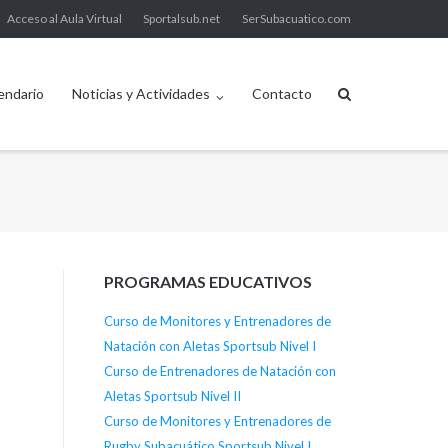
Acceso al Aula Virtual
Sportalsub.net
SerSubacuatico.com
endario
Noticias y Actividades
Contacto
PROGRAMAS EDUCATIVOS
Curso de Monitores y Entrenadores de
Natación con Aletas Sportsub Nivel I
Curso de Entrenadores de Natación con
Aletas Sportsub Nivel II
Curso de Monitores y Entrenadores de
Rugby Subacuático Sportsub Nivel I