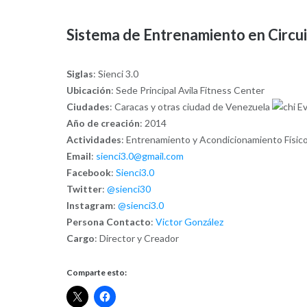
Sistema de Entrenamiento en Circui
Siglas
: Sienci 3.0
Ubicación
: Sede Principal Avila Fitness Center
Ciudades
: Caracas y otras ciudad de Venezuela
Año de creación
: 2014
Actividades
: Entrenamiento y Acondicionamiento Físico
Email
:
sienci3.0@gmail.com
Facebook
:
Sienci3.0
Twitter
:
@sienci30
Instagram
:
@sienci3.0
Persona Contacto
:
Victor González
Cargo
: Director y Creador
Comparte esto: