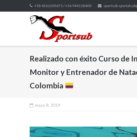
Saltar
+58 4261205671 / +56 944118400
sportsub.sportalsu
al
contenido
Realizado con éxito Curso de I
Monitor y Entrenador de Nataci
Colombia
mayo 8, 2019