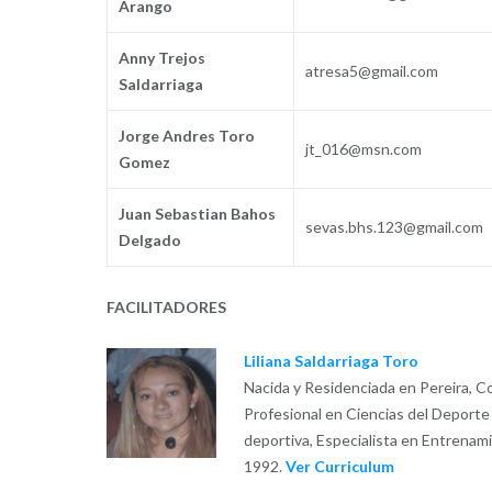
Arango
Anny Trejos
atresa5@gmail.com
Saldarriaga
Jorge Andres Toro
jt_016@msn.com
Gomez
Juan Sebastian Bahos
sevas.bhs.123@gmail.com
Delgado
FACILITADORES
Liliana Saldarriaga Toro
Nacida y Residenciada en Pereira, C
Profesional en Ciencias del Deporte 
deportiva, Especialista en Entrenam
1992.
Ver Curriculum