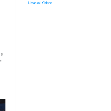
– Limassol, Chipre
 &
as