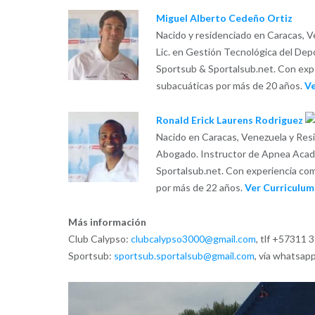
Miguel Alberto Cedeño Ortiz
Nacido y residenciado en Caracas, 
Lic. en Gestión Tecnológica del Dep
Sportsub & Sportalsub.net. Con exper
subacuáticas por más de 20 años.
Ve
Ronald Erick Laurens Rodriguez
Nacido en Caracas, Venezuela y Res
Abogado. Instructor de Apnea Acad
Sportalsub.net. Con experiencia como
por más de 22 años.
Ver Curriculum
Más información
Club Calypso:
clubcalypso3000@gmail.com
, tlf +57311
Sportsub:
sportsub.sportalsub@gmail.com
, vía whatsa