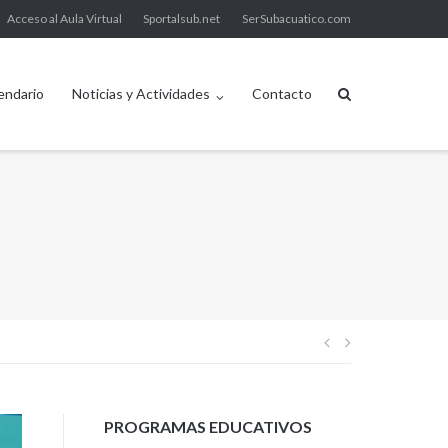
Acceso al Aula Virtual
Sportalsub.net
SerSubacuatico.com
endario
Noticias y Actividades
Contacto
Navegación
de
PROGRAMAS EDUCATIVOS