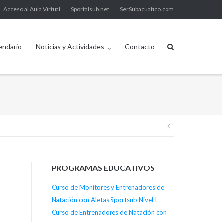
Acceso al Aula Virtual
Sportalsub.net
SerSubacuatico.com
endario
Noticias y Actividades
Contacto
Navegació
de
PROGRAMAS EDUCATIVOS
entradas
Curso de Monitores y Entrenadores de
Natación con Aletas Sportsub Nivel I
Curso de Entrenadores de Natación con