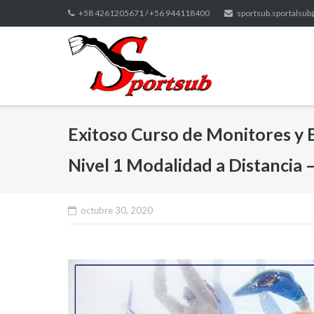
Saltar
+58 4261205671 / +56 944118400
sportsub.sportalsu
al
contenido
Exitoso Curso de Monitores y
Nivel 1 Modalidad a Distancia 
octubre 30, 2020