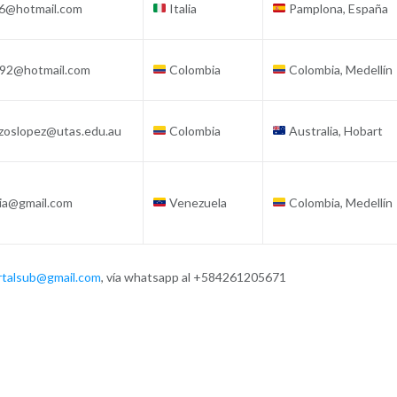
y46@hotmail.com
Italia
Pamplona, España
o92@hotmail.com
Colombia
Colombia, Medellín
zoslopez@utas.edu.au
Colombia
Australia, Hobart
ia@gmail.com
Venezuela
Colombia, Medellín
rtalsub@gmail.com
, vía whatsapp al +584261205671