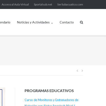
Acceso al Aula Virtual
Sportalsub.net
SerSubacuatico.com
endario
Noticias y Actividades
Contacto
Navegación
de
PROGRAMAS EDUCATIVOS
entradas
Curso de Monitores y Entrenadores de
Natación con Aletas Sportsub Nivel I