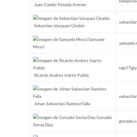
taskposa
Juan Camilo Posada Arenas
sebastia
Sebastian Vasquez Giraldo
Samuele
samuele.
Mosci
raip77@y
Ricardo Andres Iriarte Pulido
sebastia
Johan Sebastian Ramírez Falla
Gonzalo
gonzalo.
Serna Diaz