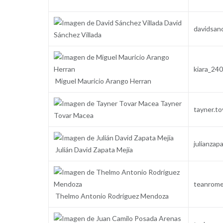
David
davidsan
Sánchez Villada
kiara_24
Miguel Mauricio Arango Herran
Tayner
tayner.t
Tovar Macea
julianza
Julián David Zapata Mejía
teanrom
Thelmo Antonio Rodríguez Mendoza